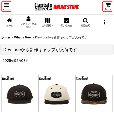
メニュー
カート
ログイン・新規
ホーム
ご利用案内
問い合わせ
商品検索
登録
ホーム
>
What's New
>
Deviluseから新作キャップが入荷です
Deviluseから新作キャップが入荷です
2025
02
08
年
月
日