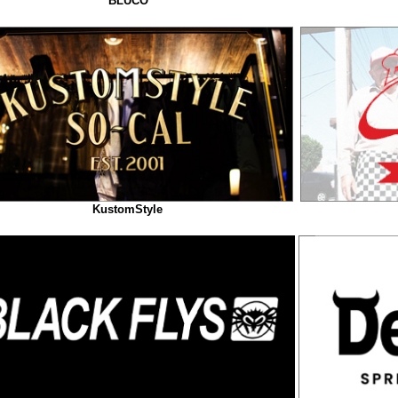
BLUCO
KustomStyle