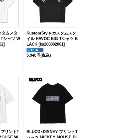
 カスタムスタ
KustomStyle カスタムスタ
G Tシャツ W
イル HAVOC BIG Tシャツ B
02
]
LACK
[
ks260802001
]
5,940円
(税込)
Y プリントT
BLUCO×DISNEY プリントT
MOUSE W
シャツ MICKEY MOUSE BL