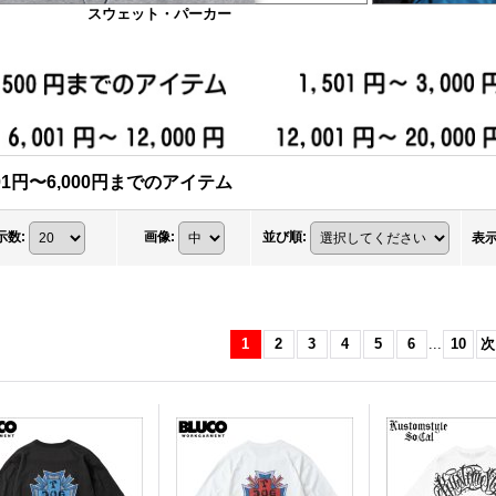
スウェット・パーカー
001円〜6,000円までのアイテム
示数
:
画像
:
並び順
:
表
1
2
3
4
5
6
...
10
次