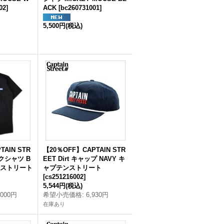
02
]
ACK
[
bc260731001
]
5,500円
(税込)
TAIN STR
【20％OFF】CAPTAIN STR
ークシャツ B
EET Dirt キャップ NAVY キ
ンストリート
ャプテンストリート
[
cs251216002
]
5,544円
(税込)
,000円
希望小売価格
:
6,930円
在庫あり