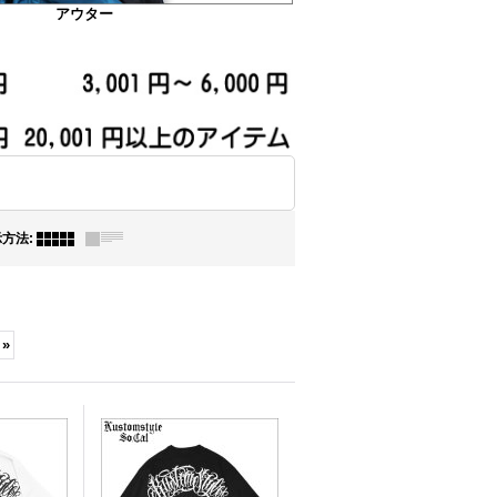
アウター
示方法
:
»