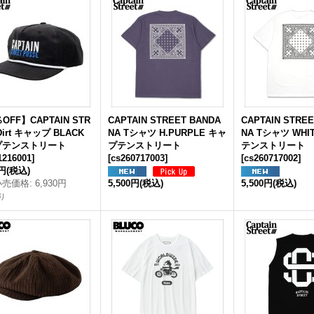
OFF】CAPTAIN STR
CAPTAIN STREET BANDA
CAPTAIN STRE
Dirt キャップ BLACK
NA Tシャツ H.PURPLE キャ
NA Tシャツ WHI
プテンストリート
プテンストリート
テンストリート
1216001
]
[
cs260717003
]
[
cs260717002
]
4円
(税込)
小売価格
:
6,930円
5,500円
(税込)
5,500円
(税込)
り