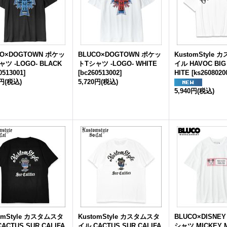
CO×DOGTOWN ポケッ
BLUCO×DOGTOWN ポケッ
KustomStyle
ツ -LOGO- BLACK
トTシャツ -LOGO- WHITE
イル HAVOC BI
0513001
]
[
bc260513002
]
HITE
[
ks2608020
0円
(税込)
5,720円
(税込)
5,940円
(税込)
omStyle カスタムスタ
KustomStyle カスタムスタ
BLUCO×DISNE
ACTUS SUR CALIFA
イル CACTUS SUR CALIFA
シャツ MICKEY 