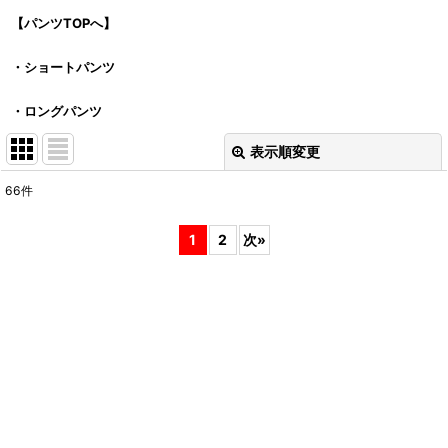
【パンツTOPへ】
・ショートパンツ
・ロングパンツ
表示順変更
閉じる
66
件
表示数
:
1
2
次
»
並び順
:
絞り込む