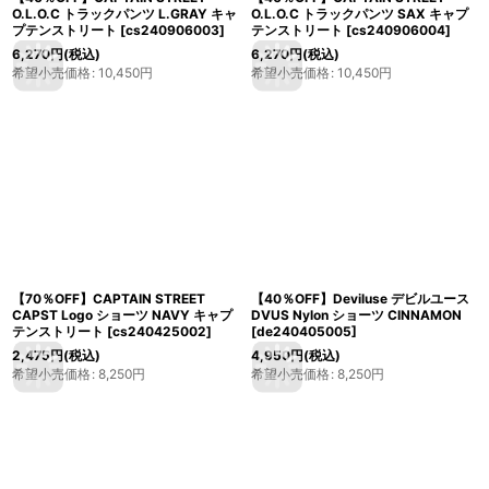
O.L.O.C トラックパンツ L.GRAY キャ
O.L.O.C トラックパンツ SAX キャプ
プテンストリート
[
cs240906003
]
テンストリート
[
cs240906004
]
6,270
円
(税込)
6,270
円
(税込)
希望小売価格
:
10,450
円
希望小売価格
:
10,450
円
【70％OFF】CAPTAIN STREET
【40％OFF】Deviluse デビルユース
CAPST Logo ショーツ NAVY キャプ
DVUS Nylon ショーツ CINNAMON
テンストリート
[
cs240425002
]
[
de240405005
]
2,475
円
(税込)
4,950
円
(税込)
希望小売価格
:
8,250
円
希望小売価格
:
8,250
円