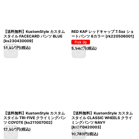
【送料無料】KustomStyle カスタム
RED KAP レッドキャップ 7.5oz ショ
スタイル FACECARD パンツ BLUE
ートパンツ 6カラー
[
rk220506001
]
[
ks230430009
]
14,850
円
(税込)
5,940
円
(税込)
【送料無料】KustomStyle カスタム
【送料無料】KustomStyle カスタム
スタイル TRI-FIVE クライミングパン
スタイル CLASSIC WHEELS クライ
ツ COYOTE
[
ks211007002
]
ミングパンツ NAVY
[
ks200420003
]
12,980
円
(税込)
10,780
円
(税込)