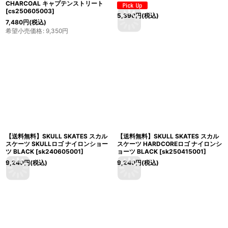
CHARCOAL キャプテンストリート
[
cs250605003
]
5,390
円
(税込)
7,480
円
(税込)
希望小売価格
:
9,350
円
【送料無料】SKULL SKATES スカル
【送料無料】SKULL SKATES スカル
スケーツ SKULLロゴ ナイロンショー
スケーツ HARDCOREロゴ ナイロンシ
ツ BLACK
[
sk240605001
]
ョーツ BLACK
[
sk250415001
]
9,240
円
(税込)
9,240
円
(税込)