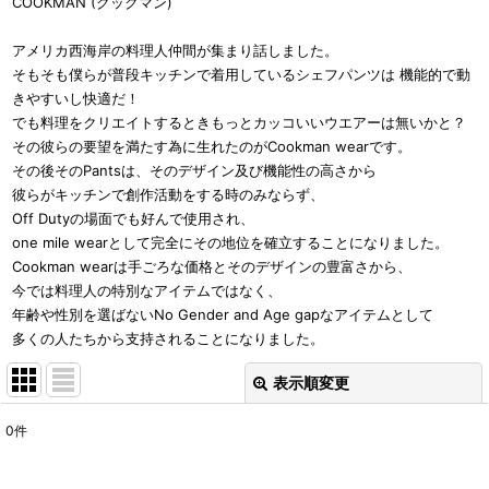
COOKMAN (クックマン)
アメリカ西海岸の料理人仲間が集まり話しました。
そもそも僕らが普段キッチンで着用しているシェフパンツは 機能的で動
きやすいし快適だ！
でも料理をクリエイトするときもっとカッコいいウエアーは無いかと？
その彼らの要望を満たす為に生れたのがCookman wearです。
その後そのPantsは、そのデザイン及び機能性の高さから
彼らがキッチンで創作活動をする時のみならず、
Off Dutyの場面でも好んで使用され、
one mile wearとして完全にその地位を確立することになりました。
Cookman wearは手ごろな価格とそのデザインの豊富さから、
今では料理人の特別なアイテムではなく、
年齢や性別を選ばないNo Gender and Age gapなアイテムとして
多くの人たちから支持されることになりました。
表示順変更
閉じる
0
件
表示数
: