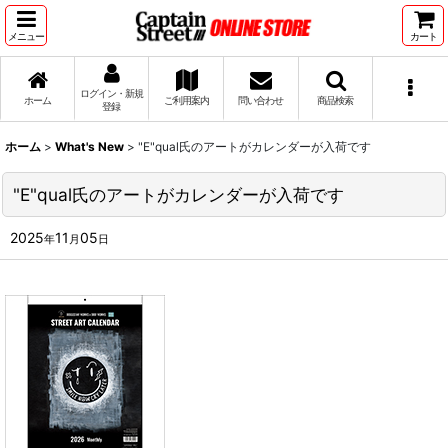
メニュー
カート
ログイン・新規
ホーム
ご利用案内
問い合わせ
商品検索
登録
ホーム
>
What's New
>
"E"qual氏のアートがカレンダーが入荷です
"E"qual氏のアートがカレンダーが入荷です
2025
11
05
年
月
日