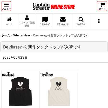
メニュー
カート
ログイン・新規
ホーム
ご利用案内
問い合わせ
商品検索
登録
ホーム
>
What's New
>
Deviluseから新作タンクトップが入荷です
Deviluseから新作タンクトップが入荷です
2026
05
23
年
月
日