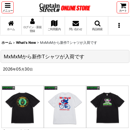
メニュー
カート
ログイン・新規
ホーム
ご利用案内
問い合わせ
商品検索
登録
ホーム
>
What's New
>
MxMxMから新作Tシャツが入荷です
MxMxMから新作Tシャツが入荷です
2026
05
30
年
月
日