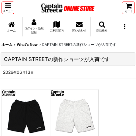
メニュー
カート
ログイン・新規
ホーム
ご利用案内
問い合わせ
商品検索
登録
ホーム
>
What's New
>
CAPTAIN STREETの新作ショーツが入荷です
CAPTAIN STREETの新作ショーツが入荷です
2026
06
13
年
月
日