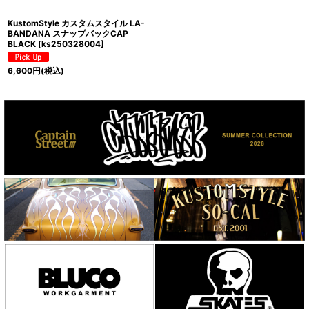
KustomStyle カスタムスタイル LA-
BANDANA スナップバックCAP
BLACK
[
ks250328004
]
6,600
円
(税込)