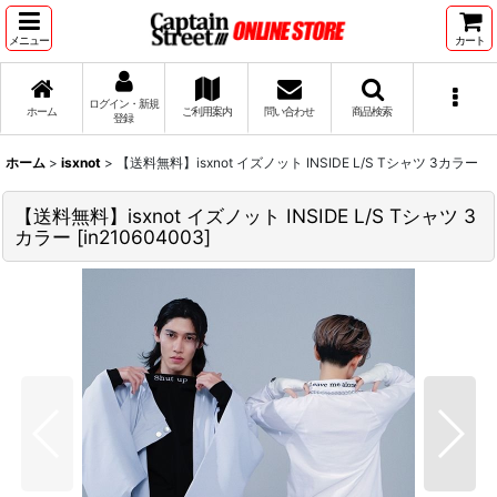
メニュー
カート
ログイン・新規
ホーム
ご利用案内
問い合わせ
商品検索
登録
ホーム
>
isxnot
>
【送料無料】isxnot イズノット INSIDE L/S Tシャツ 3カラー
【送料無料】isxnot イズノット INSIDE L/S Tシャツ 3
カラー
[
in210604003
]