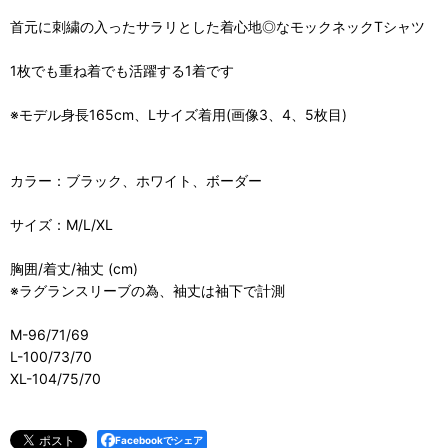
首元に刺繍の入ったサラリとした着心地◎なモックネックTシャツ
1枚でも重ね着でも活躍する1着です
※モデル身長165cm、Lサイズ着用(画像3、4、5枚目)
カラー：ブラック、ホワイト、ボーダー
サイズ：M/L/XL
胸囲/着丈/袖丈 (cm)
※ラグランスリーブの為、袖丈は袖下で計測
M-96/71/69
L-100/73/70
XL-104/75/70
Facebookでシェア