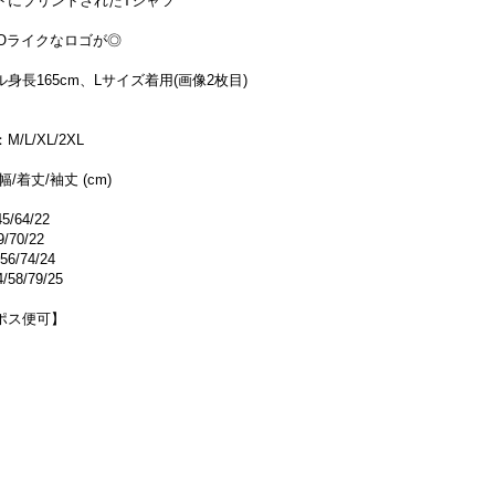
トにプリントされたTシャツ
OOライクなロゴが◎
身長165cm、Lサイズ着用(画像2枚目)
/L/XL/2XL
幅/着丈/袖丈 (cm)
5/64/22
9/70/22
56/74/24
/58/79/25
ポス便可】