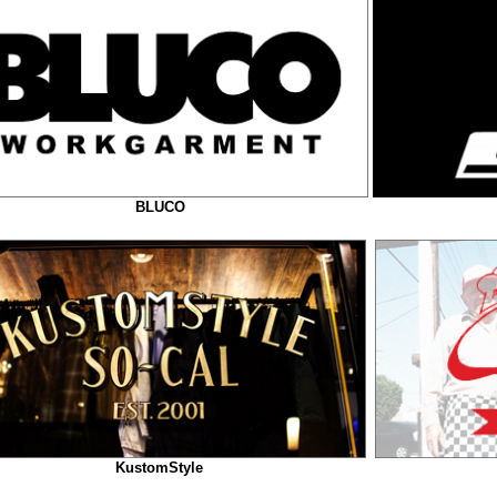
BLUCO
KustomStyle