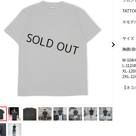
フロン
TATT
※モデル
サイズ：M
胸囲/肩
M-104/4
L-112/4
XL-120/
2XL-124
【ネコ