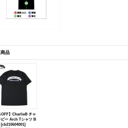
連商品
OFF】CharlieB チャ
ビー Arch Tシャツ B
[
cb210604001
]