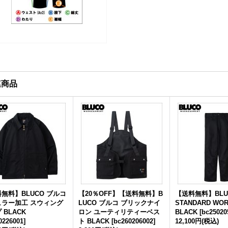
連商品
無料】BLUCO ブルコ
【20％OFF】【送料無料】B
【送料無料】BLU
ュラー加工 スウィング
LUCO ブルコ ブリックナイ
STANDARD WOR
 BLACK
ロン ユーティリティーベス
BLACK
[
bc25020
0226001
]
ト BLACK
[
bc260206002
]
12,100円
(税込)