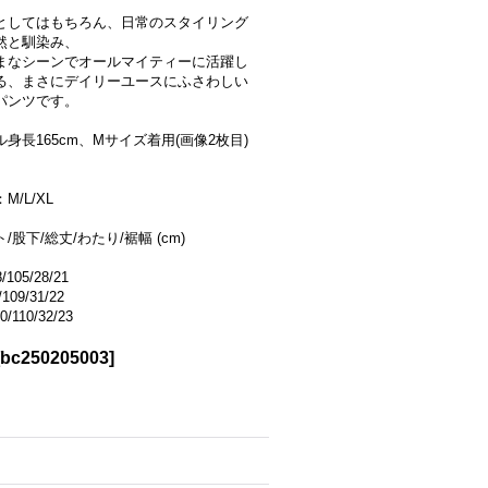
としてはもちろん、日常のスタイリング
然と馴染み、
まなシーンでオールマイティーに活躍し
る、まさにデイリーユースにふさわしい
パンツです。
身長165cm、Mサイズ着用(画像2枚目)
M/L/XL
/股下/総丈/わたり/裾幅 (cm)
/105/28/21
/109/31/22
0/110/32/23
bc250205003
]