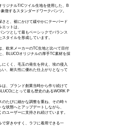
オリジナルT/Cツイル生地を使用した、B
Oを象徴するスタンダードワークパンツ。
深さと、裾にかけて緩やかにテーパード
ルエットは、
パンツとして最もベーシックでバランス
たスタイルを形成しています。
は、欧米メーカーのTC生地と比べて目付
た、BLUCOオリジナルの厚手TC素材を採
しにくく、毛玉の発生を抑え、埃の侵入
らい、耐久性に優れた仕上がりとなって
。
ルは、ブランド創業当時から作り続けて
LUCOにとって最も歴史のあるWORK P
。
スのたびに細かな調整を重ね、その時々
トな状態へとアップデートしながら、
くのユーザーに支持され続けています。
ルで穿きやすく、ラフに着用できる一