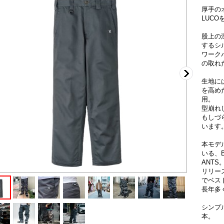
厚手の
LUC
股上の
するシ
ワーク
の取れ
生地に
を高め
用。
型崩れ
もしづ
います
本モデ
いる、B
ANTS
リリー
でベス
長年多
シンプ
本。