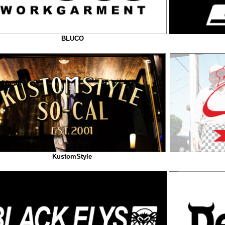
BLUCO
KustomStyle