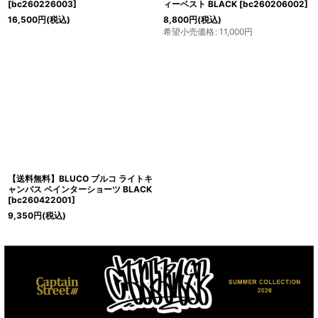
[
bc260226003
]
ィーベスト BLACK
[
bc260206002
]
16,500
円
(税込)
8,800
円
(税込)
希望小売価格
:
11,000
円
【送料無料】BLUCO ブルコ ライトキ
ャンバス ペインターショーツ BLACK
[
bc260422001
]
9,350
円
(税込)