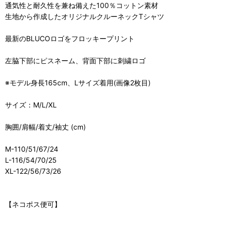
通気性と耐久性を兼ね備えた100％コットン素材
生地から作成したオリジナルクルーネックTシャツ
最新のBLUCOロゴをフロッキープリント
左脇下部にピスネーム、背面下部に刺繍ロゴ
※モデル身長165cm、Lサイズ着用(画像2枚目)
サイズ：M/L/XL
胸囲/肩幅/着丈/袖丈 (cm)
M-110/51/67/24
L-116/54/70/25
XL-122/56/73/26
【ネコポス便可】