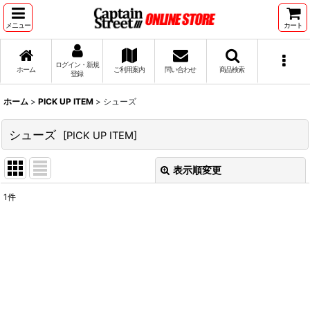
メニュー
カート
ログイン・新規
ホーム
ご利用案内
問い合わせ
商品検索
登録
ホーム
>
PICK UP ITEM
>
シューズ
シューズ
[
PICK UP ITEM
]
表示順変更
閉じる
1
件
表示数
:
並び順
:
絞り込む