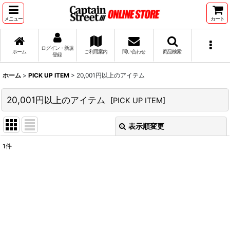
メニュー
カート
ログイン・新規
ホーム
ご利用案内
問い合わせ
商品検索
登録
ホーム
>
PICK UP ITEM
>
20,001円以上のアイテム
20,001円以上のアイテム
[
PICK UP ITEM
]
表示順変更
閉じる
1
件
表示数
:
並び順
:
絞り込む