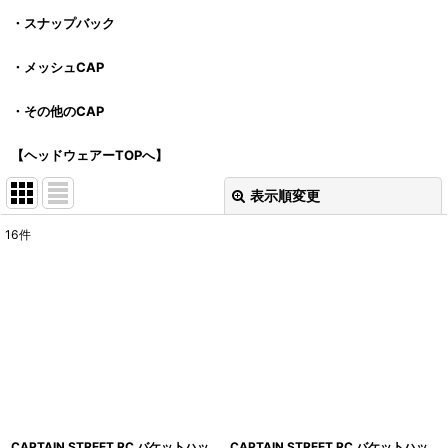
・スナップバック
・メッシュCAP
・その他のCAP
【ヘッドウェアーTOPへ】
表示順変更
閉じる
16
件
表示数
:
並び順
:
絞り込む
CAPTAIN STREET RC バケットハッ
CAPTAIN STREET RC バケットハッ