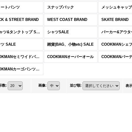
ョートパンツ
スナップバック
メッシュキャップ
CK & STREET BRAND
WEST COAST BRAND
SKATE BRAND
Tシャツ&タンクトップ SALE
シャツSALE
パーカー&アウター
ツ SALE
雑貨(BAG、小物etc) SALE
COOKMANシェ
COOKMANセミワイドパンツ
COOKMANオーバーオール
COOKMANカーゴパンツ ショート
示数
:
画像
:
並び順
:
表