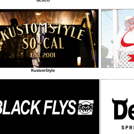
BLUCO
KustomStyle