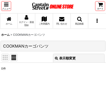
メニュー
カート
ログイン・新規
ホーム
ご利用案内
問い合わせ
商品検索
登録
ホーム
>
COOKMANカーゴパンツ
COOKMANカーゴパンツ
表示順変更
閉じる
0
件
表示数
:
並び順
:
絞り込む