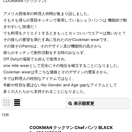
COOKMAN (クックマン)
アメリカ西海岸の料理人仲間が集まり話しました。
そもそも僕らが普段キッチンで着用しているシェフパンツは 機能的で動
きやすいし快適だ！
でも料理をクリエイトするときもっとカッコいいウエアーは無いかと？
その彼らの要望を満たす為に生れたのがCookman wearです。
その後そのPantsは、そのデザイン及び機能性の高さから
彼らがキッチンで創作活動をする時のみならず、
Off Dutyの場面でも好んで使用され、
one mile wearとして完全にその地位を確立することになりました。
Cookman wearは手ごろな価格とそのデザインの豊富さから、
今では料理人の特別なアイテムではなく、
年齢や性別を選ばないNo Gender and Age gapなアイテムとして
多くの人たちから支持されることになりました。
表示順変更
閉じる
13
件
表示数
:
COOKMAN クックマン Chef パンツ BLACK