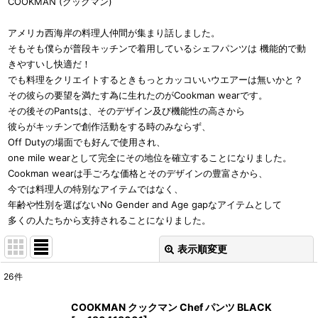
COOKMAN (クックマン)
アメリカ西海岸の料理人仲間が集まり話しました。
そもそも僕らが普段キッチンで着用しているシェフパンツは 機能的で動
きやすいし快適だ！
でも料理をクリエイトするときもっとカッコいいウエアーは無いかと？
その彼らの要望を満たす為に生れたのがCookman wearです。
その後そのPantsは、そのデザイン及び機能性の高さから
彼らがキッチンで創作活動をする時のみならず、
Off Dutyの場面でも好んで使用され、
one mile wearとして完全にその地位を確立することになりました。
Cookman wearは手ごろな価格とそのデザインの豊富さから、
今では料理人の特別なアイテムではなく、
年齢や性別を選ばないNo Gender and Age gapなアイテムとして
多くの人たちから支持されることになりました。
表示順変更
閉じる
26
件
サブカテゴリ
:
COOKMAN クックマン Chef パンツ BLACK