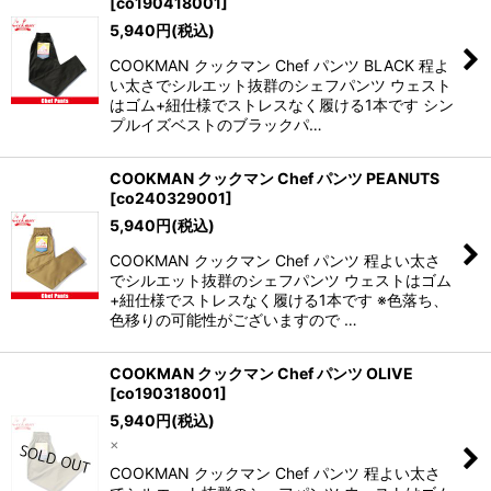
[
co190418001
]
表示数
:
5,940
円
(税込)
COOKMAN クックマン Chef パンツ BLACK 程よ
並び順
:
い太さでシルエット抜群のシェフパンツ ウェスト
はゴム+紐仕様でストレスなく履ける1本です シン
プルイズベストのブラックパ…
絞り込む
COOKMAN クックマン Chef パンツ PEANUTS
[
co240329001
]
5,940
円
(税込)
COOKMAN クックマン Chef パンツ 程よい太さ
でシルエット抜群のシェフパンツ ウェストはゴム
+紐仕様でストレスなく履ける1本です ※色落ち、
色移りの可能性がございますので …
COOKMAN クックマン Chef パンツ OLIVE
[
co190318001
]
5,940
円
(税込)
×
COOKMAN クックマン Chef パンツ 程よい太さ