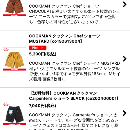
COOKMAN クックマン Chef ショーツ
CHOCOLATE 程よい太さでシルエット抜群のショ
ーツ アースカラーで雰囲気バツグンです ※色落
ち、色移りの可能性がございますので …
COOKMAN クックマン Chef ショーツ
MUSTARD
[
co190613004
]
5,390
円
(税込)
COOKMAN クックマン Chef ショーツ MUSTARD
程よい太さでシルエット抜群のショーツ シンプル
で使いやすい1本です ※モデル身長165cm、Mサイ
ズ着用(画像3枚目)…
【送料無料】COOKMAN クックマン
Carpenter's ショーツ BLACK
[
co260406001
]
7,040
円
(税込)
COOKMAN クックマン Carpenter's ショーツ 太
めのストレートで、ルーズな雰囲気を楽しめるシ
ョーツ ウェストはゴム+紐仕様でストレスなく履