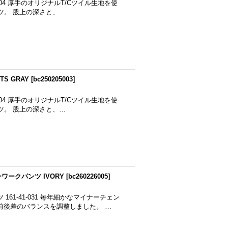
-41-004 厚手のオリジナルT/Cツイル生地を使
ツ。 股上の深さと、…
TS GRAY
[
bc250205003
]
-41-004 厚手のオリジナルT/Cツイル生地を使
ツ。 股上の深さと、…
ワークパンツ IVORY
[
bc260226005
]
161-41-031 毎年細かなマイナーチェン
前後差のバランスを調整しました。 …