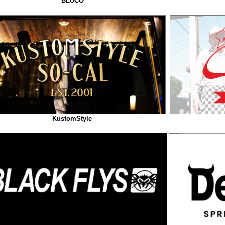
BLUCO
KustomStyle