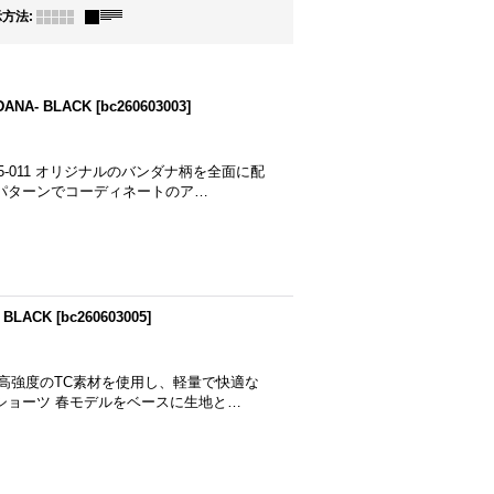
示方法
:
NA- BLACK
[
bc260603003
]
3-45-011 オリジナルのバンダナ柄を全面に配
パターンでコーディネートのア…
BLACK
[
bc260603005
]
012 高強度のTC素材を使用し、軽量で快適な
ショーツ 春モデルをベースに生地と…