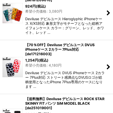
924
円
(税込)
希望小売価格
:
3,080
円
Deviluse デビルユース Hieroglyphic iPhoneケー
ス X/XS対応 象形文字がモチーフとなった総柄ア
イフォンケース カラー：グリーン、レッド、ホワ
イト、レッド …
【70％OFF】Deviluse デビルユース DVUS
iPhoneケース 2カラー 7Plus対応
[
de171216003
]
1,254
円
(税込)
希望小売価格
:
4,180
円
Deviluse デビルユース DVUS iPhoneケース 2カラ
ー 7Plus対応 ストリート感満点なDVUSロゴが総
柄使用となったiPhone 7Plus専用のケースになり
ます …
【送料無料】Deviluse デビルユース ROCK STAR
SKINNY FIT パンツ SiM MODEL BLACK
[
de251019001
]