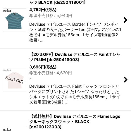
ャツ BLACK
[
de250418001
]
4,752
円
(税込)
希望小売価格
:
5,940
円
Deviluse デビルユース Border Tシャツ ワンポイ
ント刺繍の入ったボーダーTee 雰囲気バツグンの1
枚です ※モデル身長165cm、Lサイズ着用(画像2
枚目) …
【20％OFF】Deviluse デビルユース Faint Tシャ
ツ PLUM
[
de250418003
]
3,696
円
(税込)
希望小売価格
:
4,620
円
×
Deviluse デビルユース Faint Tシャツ フロントと
バックにプリントされたTシャツ ゆったりとした
シルエットの1枚です ※モデル身長165cm、Lサイ
ズ着用(画像3枚目)…
【送料無料】Deviluse デビルユース Flame Logo
クルーネックスウェット BLACK
[
de260123003
]