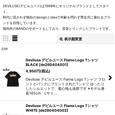
DEVILUSE(デビルユース)は1999年にオリジナルブランドとしてスター
ト。
時代に流されず独自のdesignとideaで年齢を問わず男女共に着れるブラ
ンドを目指しています。
国内外のBANDのサポートもしており、音楽とリンクしたブランドです。
表示順変更
閉じる
22
件
サブカテゴリ
:
Deviluse デビルユース Flame Logo Tシャツ
BLACK
[
de260404001
]
表示数
:
4,950
円
(税込)
Deviluse デビルユース Flame Logo Tシャツ フロ
並び順
:
ントとバックにプリントされたTシャツ ゆったり
したシルエットで、着心地も抜群です ※モデル身
長165cm、Lサイ…
絞り込む
Deviluse デビルユース Flame Logo Tシャツ
WHITE
[
de260404002
]