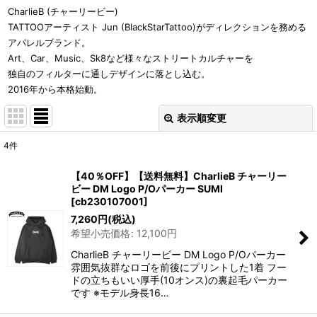
CharlieB (チャーリービー)
TATTOOアーティスト Jun (BlackStarTattoo)がディレクションを務める
アパレルブランド。
Art、Car、Music、Sk8など様々なストリートカルチャーを
独自のフィルターに通しデザインに落とし込む。
2016年から本格始動。
表示順変更
閉じる
4
件
表示数
:
【40％OFF】【送料無料】CharlieB チャーリー
ビー DM Logo P/Oパーカー SUMI
並び順
:
[
cb230107001
]
7,260
円
(税込)
希望小売価格
:
12,100
円
絞り込む
CharlieB チャーリービー DM Logo P/Oパーカー
雰囲気抜群なロゴを前後にプリントした1着 フー
ドの立ちもいい厚手(10オンス)の裏起毛パーカー
です ※モデル身長16…