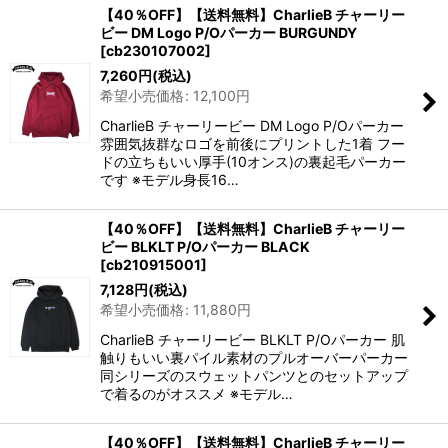
【40％OFF】【送料無料】CharlieB チャーリー
ビー DM Logo P/Oパーカー BURGUNDY
[
cb230107002
]
7,260
円
(税込)
希望小売価格
:
12,100
円
CharlieB チャーリービー DM Logo P/Oパーカー
雰囲気抜群なロゴを前後にプリントした1着 フー
ドの立ちもいい厚手(10オンス)の裏起毛パーカー
です ※モデル身長16…
【40％OFF】【送料無料】CharlieB チャーリー
ビー BLKLT P/Oパーカー BLACK
[
cb210915001
]
7,128
円
(税込)
希望小売価格
:
11,880
円
CharlieB チャーリービー BLKLT P/Oパーカー 肌
触りもいい裏パイル素材のプルオーバーパーカー
同シリーズのスウェットパンツとのセットアップ
で着るのがオススメ ※モデル…
【40％OFF】【送料無料】CharlieB チャーリー