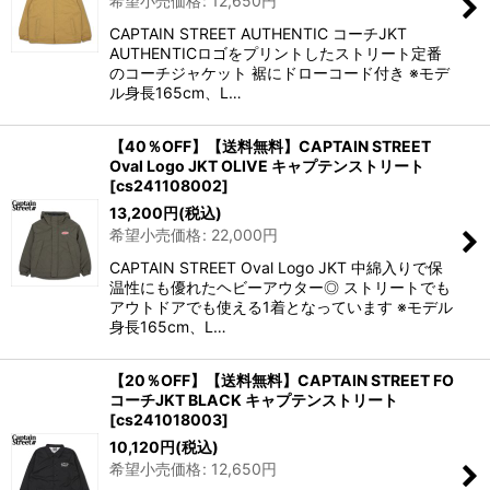
希望小売価格
:
12,650
円
CAPTAIN STREET AUTHENTIC コーチJKT
AUTHENTICロゴをプリントしたストリート定番
のコーチジャケット 裾にドローコード付き ※モデ
ル身長165cm、L…
【40％OFF】【送料無料】CAPTAIN STREET
Oval Logo JKT OLIVE キャプテンストリート
[
cs241108002
]
13,200
円
(税込)
希望小売価格
:
22,000
円
CAPTAIN STREET Oval Logo JKT 中綿入りで保
温性にも優れたヘビーアウター◎ ストリートでも
アウトドアでも使える1着となっています ※モデル
身長165cm、L…
【20％OFF】【送料無料】CAPTAIN STREET FO
コーチJKT BLACK キャプテンストリート
[
cs241018003
]
10,120
円
(税込)
希望小売価格
:
12,650
円