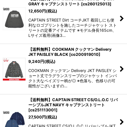
GRAY キャプテンストリート
[
cs260125013
]
12,650
円
(税込)
CAPTAIN STREET Dirt コーチJKT 着回しにも便
利なロゴプリントを施したコーチジャケット スト
リートの定番アイテムです ※モデル身長165cm、
Lサイズ着用(画像3…
【送料無料】COOKMAN クックマン Delivery
JKT PAISLEY BLACK
[
co200919010
]
9,240
円
(税込)
COOKMAN クックマン Delivery JKT PAISLEY シ
ョート丈でラグランスリーブのジャケット インパ
クト大なペイズリー柄が◎ ※色落ち、色移りの可
能性がございますの…
【送料無料】CAPTAIN STREET CS/O.L.O.C リバ
ーシブルJKT NAVY キャプテンストリート
[
cs251113001
]
27,500
円
(税込)
CAPTAIN STREET CS/O.L.O.C リバーシブルJKT