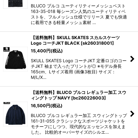
BLUCO ブルコ ユーティリティーメッシュベスト
163-35-018 毎シーズン人気のユーティリティベ
ストを、フルメッシュ仕様でリリース 夏でも快適
に着用できる軽量メッシュ素材 …
【送料無料】SKULL SKATES スカルスケーツ
Logo コーチJKT BLACK
[
sk260318001
]
15,400
円
(税込)
SKULL SKATES Logo コーチJKT 定番ロゴのコー
チJKT 袖まで入ったプリントが◎ ※モデル身長
165cm、Lサイズ着用 (画像3枚目) サイズ：
M/L/X…
【送料無料】BLUCO ブルコ レギュラー加工 スウ
ィングトップ NAVY
[
bc260226003
]
16,500
円
(税込)
BLUCO ブルコ レギュラー加工 スウィングトップ
161-31-055 クラシックなスポーツジャケットを
モチーフにしつつ、現代的なエッセンスを加えま
した。 比較的オーバーサイズのシルエ…