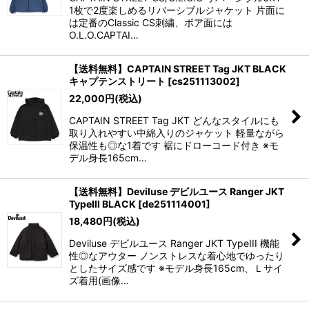
1枚で2度楽しめるリバーシブルジャケット 片面に
は定番のClassic CS刺繍、ボア面には
O.L.O.CAPTAI…
【送料無料】CAPTAIN STREET Tag JKT BLACK
キャプテンストリート
[
cs251113002
]
22,000
円
(税込)
CAPTAIN STREET Tag JKT どんなスタイルにも
取り入れやすい中綿入りのジャケット 軽量ながら
保温性も◎な1着です 裾にドローコード付き ※モ
デル身長165cm…
【送料無料】Deviluse デビルユース Ranger JKT
TypeIII BLACK
[
de251114001
]
18,480
円
(税込)
Deviluse デビルユース Ranger JKT TypeIII 機能
性◎なアウター ノンストレスな着心地でゆったり
としたサイズ感です ※モデル身長165cm、Ｌサイ
ズ着用(画像…