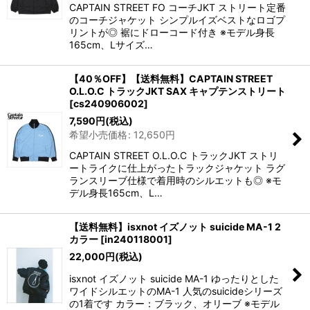
CAPTAIN STREET FO コーチJKT ストリート定番
のコーチジャケット シンプルイズベストなロゴプ
リントが◎ 裾にドローコード付き ※モデル身長
165cm、Lサイズ…
【40％OFF】【送料無料】CAPTAIN STREET
O.L.O.C トラックJKT SAX キャプテンストリート
[
cs240906002
]
7,590
円
(税込)
希望小売価格
:
12,650
円
CAPTAIN STREET O.L.O.C トラックJKT ストリ
ートライクに仕上がったトラックジャケット ラグ
ランスリーブ仕様で着用時のシルエットも◎ ※モ
デル身長165cm、L…
【送料無料】isxnot イズノット suicide MA-1 2
カラー
[
in240118001
]
22,000
円
(税込)
isxnot イズノット suicide MA-1 ゆったりとした
ワイドシルエットのMA-1 人気のsuicideシリーズ
の1着です カラー：ブラック、オリーブ ※モデル