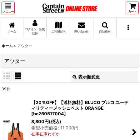
メニュー
カート
ログイン・新規
ホーム
ご利用案内
問い合わせ
商品検索
登録
ホーム
>
アウター
アウター
表示順変更
閉じる
39
件
表示数
:
【20％OFF】【送料無料】BLUCO ブルコ ユーテ
ィリティーメッシュベスト ORANGE
並び順
:
[
bc260517004
]
8,800
円
(税込)
希望小売価格
:
11,000
円
絞り込む
在庫在庫わずか