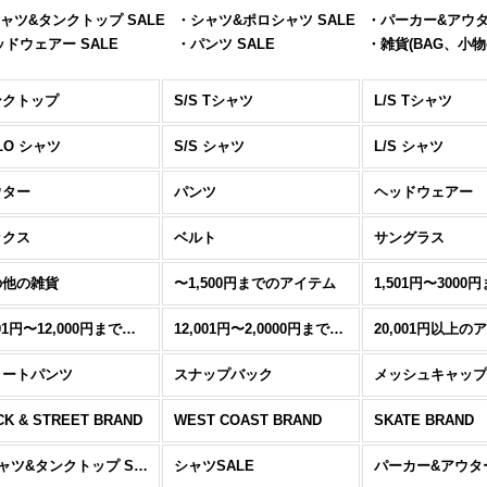
ャツ&タンクトップ SALE
・シャツ&ポロシャツ SALE
・パーカー&アウター
ドウェアー SALE
・パンツ SALE
・雑貨(BAG、小物et
ンクトップ
S/S Tシャツ
L/S Tシャツ
LO シャツ
S/S シャツ
L/S シャツ
ウター
パンツ
ヘッドウェアー
ックス
ベルト
サングラス
の他の雑貨
〜1,500円までのアイテム
6,001円〜12,000円までのアイテム
12,001円〜2,0000円までのアイテム
20,001円以上の
ョートパンツ
スナップバック
メッシュキャップ
CK & STREET BRAND
WEST COAST BRAND
SKATE BRAND
Tシャツ&タンクトップ SALE
シャツSALE
パーカー&アウター