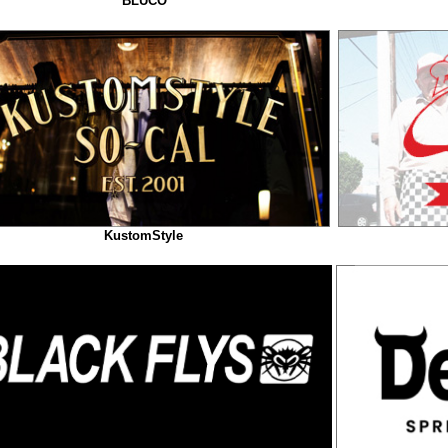
BLUCO
KustomStyle